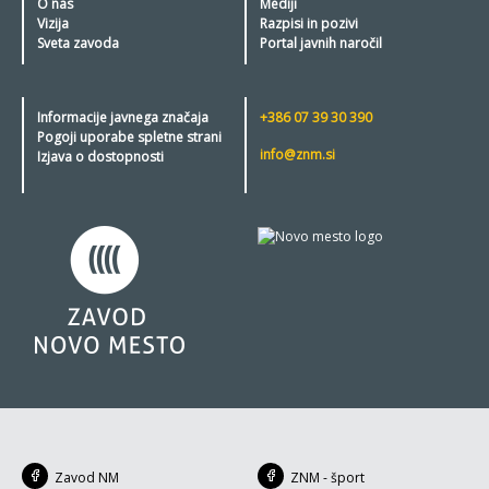
O nas
Mediji
Vizija
Razpisi in pozivi
Sveta zavoda
Portal javnih naročil
Informacije javnega značaja
+386 07 39 30 390
Pogoji uporabe spletne strani
info@znm.si
Izjava o dostopnosti
Zavod NM
ZNM - šport