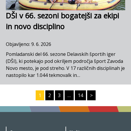
DŠI v 66. sezoni bogatejši za ekipi
in novo disciplino
Objavljeno: 9. 6. 2026
Pomladanski del 66. sezone Delavskih športih iger
(DŠI), ki potekajo pod okriljem področja šport Zavoda
Novo mesto, je pod streho. V 17 različnih disciplinah je
nastopilo kar 1.044 tekmovalk in…
1
2
3
…
14
>