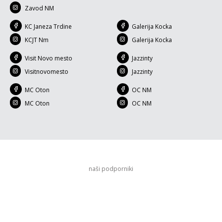
Zavod NM
KC Janeza Trdine
Galerija Kocka
KCJT Nm
Galerija Kocka
Visit Novo mesto
Jazzinty
Visitnovomesto
Jazzinty
MC Oton
OC NM
MC Oton
OC NM
naši podporniki