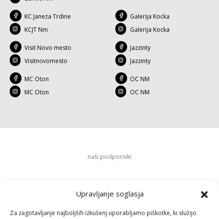
KC Janeza Trdine
Galerija Kocka
KCJT Nm
Galerija Kocka
Visit Novo mesto
Jazzinty
Visitnovomesto
Jazzinty
MC Oton
OC NM
MC Oton
OC NM
naši podporniki
Upravljanje soglasja
Za zagotavljanje najboljših izkušenj uporabljamo piškotke, ki služijo