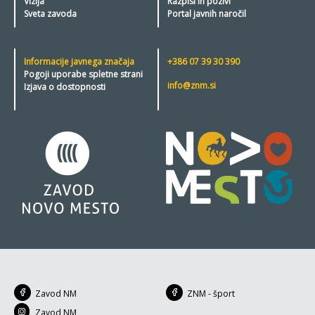
Vizija
Razpisi in pozivi
Sveta zavoda
Portal javnih naročil
Informacije javnega značaja
+386 07 39 30 390
Pogoji uporabe spletne strani
info@znm.si
Izjava o dostopnosti
Zavod NM
ZNM - šport
Zavod NM