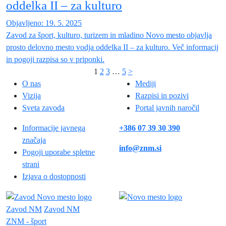
oddelka II – za kulturo
Objavljeno: 19. 5. 2025
Zavod za šport, kulturo, turizem in mladino Novo mesto objavlja
prosto delovno mesto vodja oddelka II – za kulturo. Več informacij
in pogoji razpisa so v priponki.
1
2
3
…
5
>
O nas
Mediji
Vizija
Razpisi in pozivi
Sveta zavoda
Portal javnih naročil
Informacije javnega
+386 07 39 30 390
značaja
info@znm.si
Pogoji uporabe spletne
strani
Izjava o dostopnosti
Zavod NM
Zavod NM
ZNM - šport