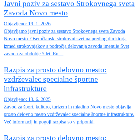
Javni poziv za sestavo Strokovnega sveta
Zavoda Novo mesto
Objavljeno: 19. 1. 2026
Objavljamo javni poziv za sestavo Strokovnega sveta Zavoda
Novo mesto. Osemčlanski strokovni svet na predlog direktorja
izmed strokovnjakov s področja delovanja zavoda imenuje Svet
zavoda za obdobje 5 let. En…
Razpis za prosto delovno mesto:
vzdrževalec specialne športne
infrastrukture
Objavljeno: 13. 6. 2025
Zavod za šport, kulturo, turizem in mladino Novo mesto objavlja
prosto delovno mesto vzdrževalec specialne športne infrastrukture.
Več informacij in pogoji razpisa so v priponki.
Razpis za prosto delovno mesto: