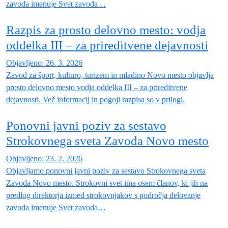
zavoda imenuje Svet zavoda…
Razpis za prosto delovno mesto: vodja
oddelka III – za prireditvene dejavnosti
Objavljeno: 26. 3. 2026
Zavod za šport, kulturo, turizem in mladino Novo mesto objavlja
prosto delovno mesto vodja oddelka III – za prireditvene
dejavnosti. Več informacij in pogoji razpisa so v prilogi.
Ponovni javni poziv za sestavo
Strokovnega sveta Zavoda Novo mesto
Objavljeno: 23. 2. 2026
Objavljamo ponovni javni poziv za sestavo Strokovnega sveta
Zavoda Novo mesto. Strokovni svet ima osem članov, ki jih na
predlog direktorja izmed strokovnjakov s področja delovanje
zavoda imenuje Svet zavoda…