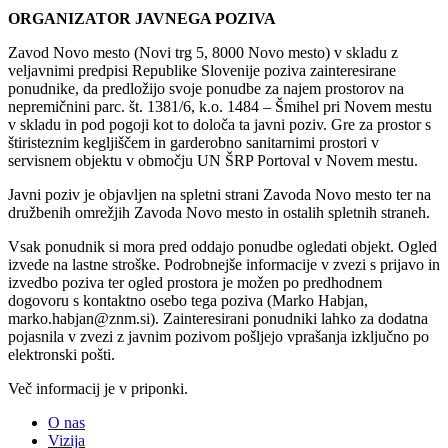
ORGANIZATOR JAVNEGA POZIVA
Zavod Novo mesto (Novi trg 5, 8000 Novo mesto) v skladu z
veljavnimi predpisi Republike Slovenije poziva zainteresirane
ponudnike, da predložijo svoje ponudbe za najem prostorov na
nepremičnini parc. št. 1381/6, k.o. 1484 – Šmihel pri Novem mestu
v skladu in pod pogoji kot to določa ta javni poziv. Gre za prostor s
štiristeznim kegljiščem in garderobno sanitarnimi prostori v
servisnem objektu v območju UN ŠRP Portoval v Novem mestu.
Javni poziv je objavljen na spletni strani Zavoda Novo mesto ter na
družbenih omrežjih Zavoda Novo mesto in ostalih spletnih straneh.
Vsak ponudnik si mora pred oddajo ponudbe ogledati objekt. Ogled
izvede na lastne stroške. Podrobnejše informacije v zvezi s prijavo in
izvedbo poziva ter ogled prostora je možen po predhodnem
dogovoru s kontaktno osebo tega poziva (Marko Habjan,
marko.habjan@znm.si). Zainteresirani ponudniki lahko za dodatna
pojasnila v zvezi z javnim pozivom pošljejo vprašanja izključno po
elektronski pošti.
Več informacij je v priponki.
O nas
Vizija