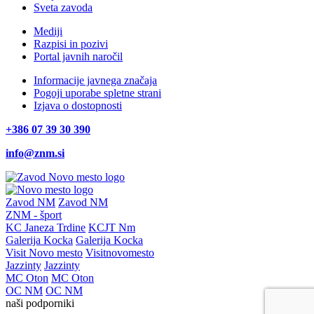
Sveta zavoda
Mediji
Razpisi in pozivi
Portal javnih naročil
Informacije javnega značaja
Pogoji uporabe spletne strani
Izjava o dostopnosti
+386 07 39 30 390
info@znm.si
Zavod NM
Zavod NM
ZNM - šport
KC Janeza Trdine
KCJT Nm
Galerija Kocka
Galerija Kocka
Visit Novo mesto
Visitnovomesto
Jazzinty
Jazzinty
MC Oton
MC Oton
OC NM
OC NM
naši podporniki