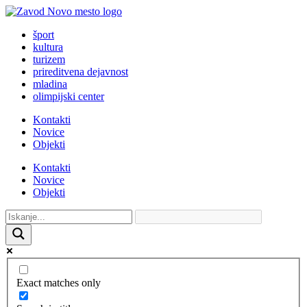
šport
kultura
turizem
prireditvena dejavnost
mladina
olimpijski center
Kontakti
Novice
Objekti
Kontakti
Novice
Objekti
Exact matches only