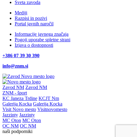
Sveta zavoda
Mediji
Razpisi in pozivi
Portal javnih naročil
Informacije javnega značaja
Pogoji uporabe spletne strani
Izjava o dostopnosti
+386 07 39 30 390
info@znm.si
Zavod NM
Zavod NM
ZNM - šport
KC Janeza Trdine
KCJT Nm
Galerija Kocka
Galerija Kocka
Visit Novo mesto
Visitnovomesto
Jazzinty
Jazzinty
MC Oton
MC Oton
OC NM
OC NM
naši podporniki