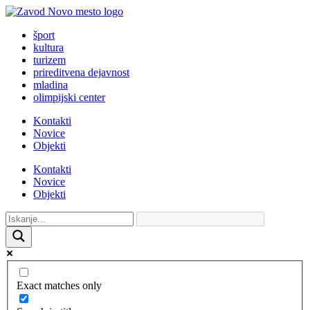
šport
kultura
turizem
prireditvena dejavnost
mladina
olimpijski center
Kontakti
Novice
Objekti
Kontakti
Novice
Objekti
Exact matches only