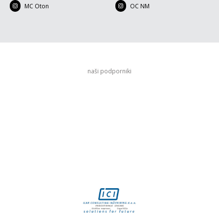
MC Oton
OC NM
naši podporniki