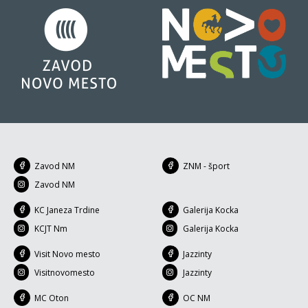
Zavod NM
ZNM - šport
Zavod NM
KC Janeza Trdine
Galerija Kocka
KCJT Nm
Galerija Kocka
Visit Novo mesto
Jazzinty
Visitnovomesto
Jazzinty
MC Oton
OC NM