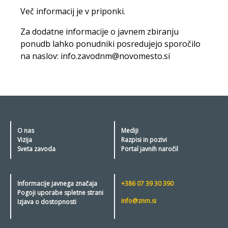
Več informacij je v priponki.
Za dodatne informacije o javnem zbiranju
ponudb lahko ponudniki posredujejo sporočilo
na naslov: info.zavodnm@novomesto.si
O nas
Mediji
Vizija
Razpisi in pozivi
Sveta zavoda
Portal javnih naročil
Informacije javnega značaja
+386 07 39 30 390
Pogoji uporabe spletne strani
info@znm.si
Izjava o dostopnosti