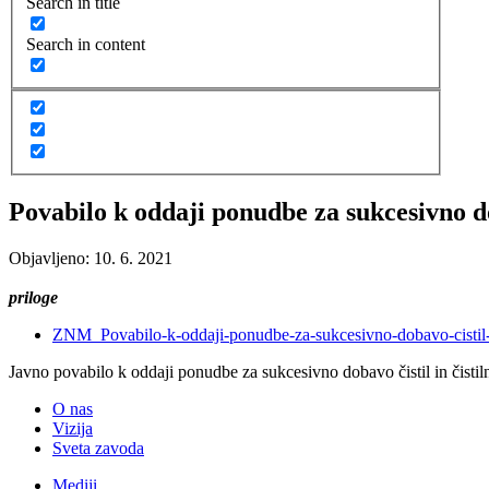
Search in title
Search in content
Povabilo k oddaji ponudbe za sukcesivno do
Objavljeno: 10. 6. 2021
priloge
ZNM_Povabilo-k-oddaji-ponudbe-za-sukcesivno-dobavo-cistil-
Javno povabilo k oddaji ponudbe za sukcesivno dobavo čistil in čisti
O nas
Vizija
Sveta zavoda
Mediji