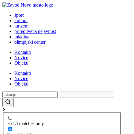
šport
kultura
turizem
prireditvena dejavnost
mladina
olimpijski center
Kontakti
Novice
Objekti
Kontakti
Novice
Objekti
Exact matches only