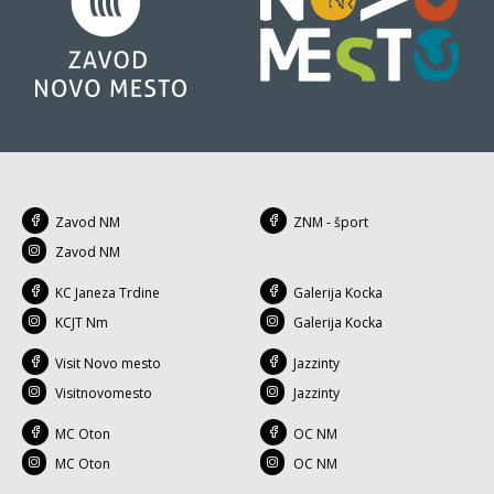
Zavod NM
ZNM - šport
Zavod NM
KC Janeza Trdine
Galerija Kocka
KCJT Nm
Galerija Kocka
Visit Novo mesto
Jazzinty
Visitnovomesto
Jazzinty
MC Oton
OC NM
MC Oton
OC NM