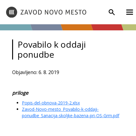
Povabilo k oddaji
ponudbe
Objavljeno: 6. 8. 2019
priloge
Popis-del-obnova-2019-2.xlsx
Zavod-Novo-mesto_Povabilo-k-oddaji-
ponudbe_Sanacija-skoljke-bazena-pri-OS-Grm.pdf