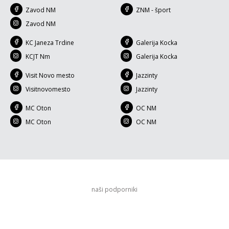
Zavod NM
ZNM - šport
Zavod NM
KC Janeza Trdine
Galerija Kocka
KCJT Nm
Galerija Kocka
Visit Novo mesto
Jazzinty
Visitnovomesto
Jazzinty
MC Oton
OC NM
MC Oton
OC NM
naši podporniki