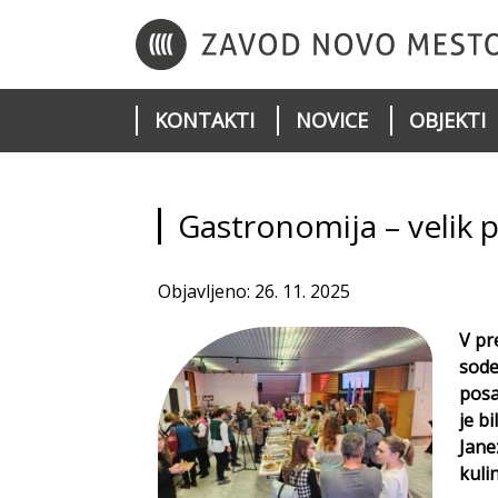
KONTAKTI
NOVICE
OBJEKTI
Gastronomija – velik 
Objavljeno: 26. 11. 2025
V pr
sode
posa
je b
Jane
kuli