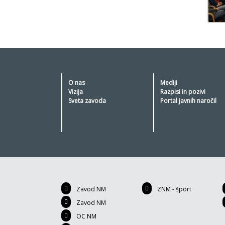
O nas
Mediji
Vizija
Razpisi in pozivi
Sveta zavoda
Portal javnih naročil
Zavod NM
ZNM - šport
Zavod NM
OC NM