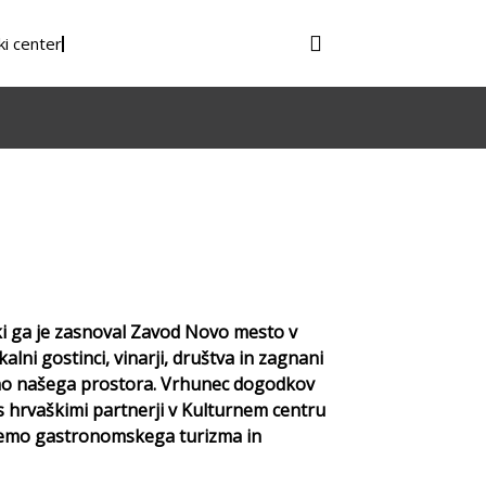
ki center
ki ga je zasnoval Zavod Novo mesto v
ni gostinci, vinarji, društva in zagnani
ino našega prostora. Vrhunec dogodkov
 s hrvaškimi partnerji v Kulturnem centru
temo gastronomskega turizma in