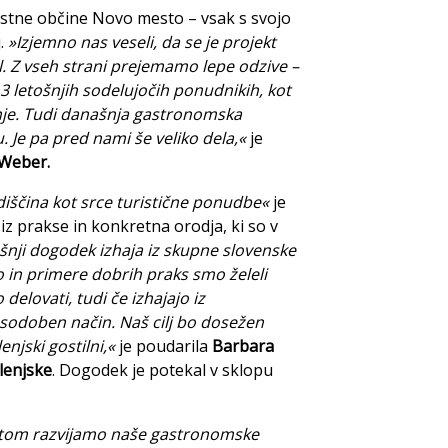
estne občine Novo mesto – vsak s svojo
j.
»Izjemno nas veseli, da se je projekt
. Z vseh strani prejemamo lepe odzive –
 13 letošnjih sodelujočih ponudnikih, kot
odnje. Tudi današnja gastronomska
. Je pa pred nami še veliko dela,«
je
 Weber.
ščina kot srce turistične ponudbe«
je
z prakse in konkretna orodja, ki so v
nji dogodek izhaja iz skupne slovenske
ijo in primere dobrih praks smo želeli
elovati, tudi če izhajajo iz
 sodoben način. Naš cilj bo dosežen
enjski gostilni,«
je poudarila
Barbara
lenjske
. Dogodek je potekal v sklopu
jektom razvijamo naše gastronomske