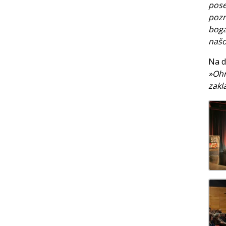
pose
pozn
boga
našo
Na d
»Ohr
zakl