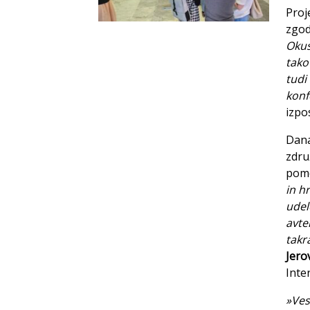
Proj
zgod
Okus
tako
tudi
konf
izpo
Dana
zdru
pomo
in h
udel
avte
takr
Jero
Inte
»Ves