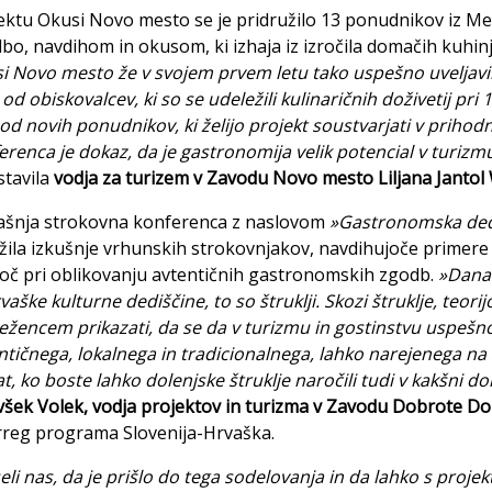
ektu Okusi Novo mesto se je pridružilo 13 ponudnikov iz M
bo, navdihom in okusom, ki izhaja iz izročila domačih kuhin
i Novo mesto že v svojem prvem letu tako uspešno uveljavil
 od obiskovalcev, ki so se udeležili kulinaričnih doživetij pri
 od novih ponudnikov, ki želijo projekt soustvarjati v prih
erenca je dokaz, da je gastronomija velik potencial v turizmu
stavila
vodja za turizem v Zavodu Novo mesto Liljana Jantol
šnja strokovna konferenca z naslovom
»Gastronomska dedi
žila izkušnje vrhunskih strokovnjakov, navdihujoče primere i
č pri oblikovanju avtentičnih gastronomskih zgodb.
»Današ
rvaške kulturne dediščine, to so štruklji. Skozi štruklje, teor
ežencem prikazati, da se da v turizmu in gostinstvu uspešno d
ntičnega, lokalnega in tradicionalnega, lahko narejenega na
at, ko boste lahko dolenjske štruklje naročili tudi v kakšni dol
všek Volek, vodja projektov in turizma v Zavodu Dobrote Do
rreg programa Slovenija-Hrvaška.
eli nas, da je prišlo do tega sodelovanja in da lahko s pro