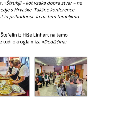
r
.
»Štruklji – kot vsaka dobra stvar – ne
osedje s Hrvaške. Takšne konference
ost in prihodnost. In na tem temeljimo
tefelin iz Hiše Linhart na temo
je tudi okrogla miza
»Dediščina: