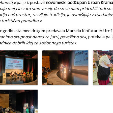
bnosti,«
pa je izpostavil
novomeški podžupan Urban Krama
ajo meja in zato smo veseli, da so se nam pridružili tudi s
tijo naš prostor, razvijajo tradicijo, jo osmišljajo za sedanj
 turistično ponudbo.«
ogodku sta med drugim predavala Marcela Klofutar in Uroš Š
animo skupnost danes za jutri, povežimo se«
, potekala pa 
adnica dobrih idej za sodobnega turista«
.