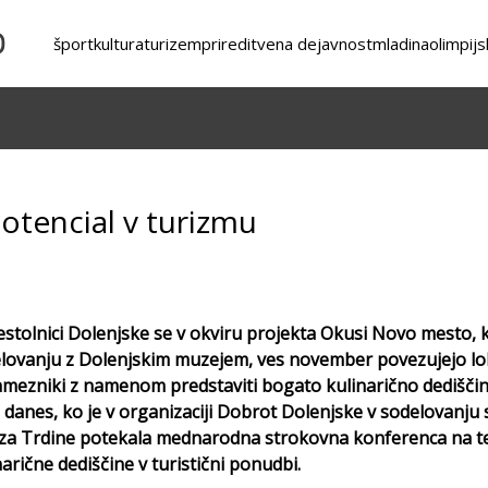
šport
kultura
turizem
prireditvena dejavnost
mladina
olimpijs
potencial v turizmu
estolnici Dolenjske se v okviru projekta Okusi Novo mesto,
lovanju z Dolenjskim muzejem, ves november povezujejo lokal
mezniki z namenom predstaviti bogato kulinarično dedišč
il danes, ko je v organizaciji Dobrot Dolenjske v sodelovanju
za Trdine potekala mednarodna strokovna konferenca na 
narične dediščine v turistični ponudbi.