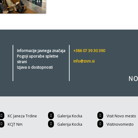
Informacije javnega značaja
+386 07 39 30 390
Pogoji uporabe spletne
info@znm.si
strani
Izjava o dostopnosti
KC Janeza Trdine
Galerija Kocka
Visit Novo mesto
KCJT Nm
Galerija Kocka
Visitnovomesto