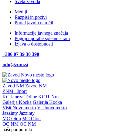
Sveta zavoda
Mediji
Razpisi in pozivi
Portal javnih naročil
Informacije javnega značaja
Pogoji uporabe spletne strani
Izjava o dostopnosti
+386 07 39 30 390
info@znm.si
Zavod NM
Zavod NM
ZNM - šport
KC Janeza Trdine
KCJT Nm
Galerija Kocka
Galerija Kocka
Visit Novo mesto
Visitnovomesto
Jazzinty
Jazzinty
MC Oton
MC Oton
OC NM
OC NM
naši podporniki