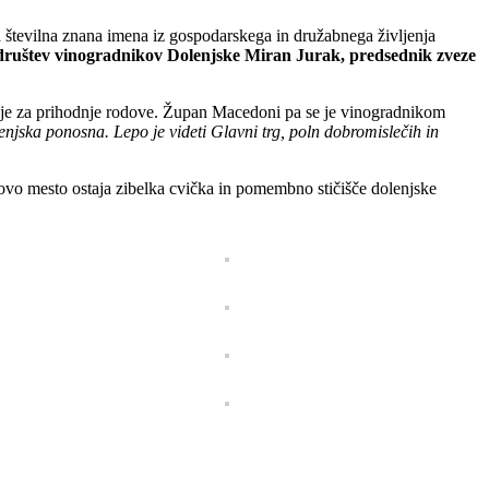
ila številna znana imena iz gospodarskega in družabnega življenja
ruštev vinogradnikov Dolenjske Miran Jurak, predsednik zveze
cije za prihodnje rodove. Župan Macedoni pa se je vinogradnikom
lenjska ponosna. Lepo je videti Glavni trg, poln dobromislečih in
 Novo mesto ostaja zibelka cvička in pomembno stičišče dolenjske