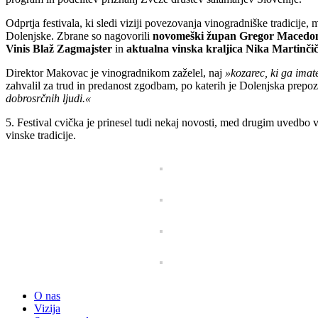
Odprtja festivala, ki sledi viziji povezovanja vinogradniške tradicije,
Dolenjske. Zbrane so nagovorili
novomeški župan Gregor Macedoni
Vinis Blaž Zagmajster
in
aktualna vinska kraljica Nika Martinči
Direktor Makovac je vinogradnikom zaželel, naj
»kozarec, ki ga imat
zahvalil za trud in predanost zgodbam, po katerih je Dolenjska prepoz
dobrosrčnih ljudi.«
5. Festival cvička je prinesel tudi nekaj novosti, med drugim uvedbo 
vinske tradicije.
O nas
Vizija