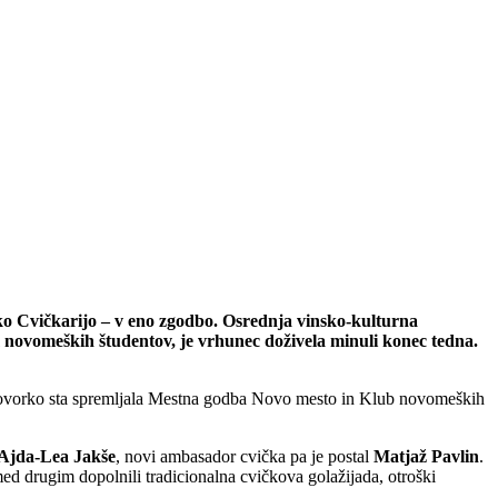
tsko Cvičkarijo – v eno zgodbo. Osrednja vinsko-kulturna
 novomeških študentov, je vrhunec doživela minuli konec tedna.
vo povorko sta spremljala Mestna godba Novo mesto in Klub novomeških
Ajda-Lea Jakše
, novi ambasador cvička pa je postal
Matjaž Pavlin
.
med drugim dopolnili tradicionalna cvičkova golažijada, otroški