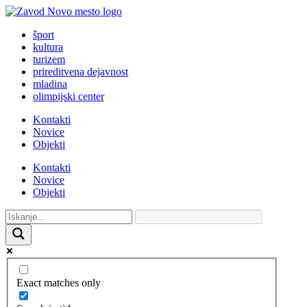
šport
kultura
turizem
prireditvena dejavnost
mladina
olimpijski center
Kontakti
Novice
Objekti
Kontakti
Novice
Objekti
Exact matches only