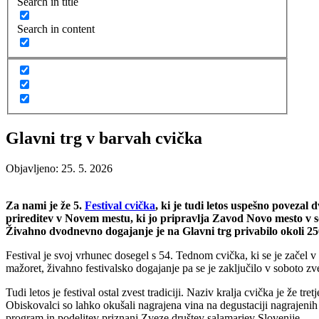
Search in title
Search in content
Glavni trg v barvah cvička
Objavljeno: 25. 5. 2026
Za nami je že 5.
Festival cvička
, ki je tudi letos uspešno poveza
prireditev v Novem mestu, ki jo pripravlja Zavod Novo mesto v 
Živahno dvodnevno dogajanje je na Glavni trg privabilo okoli 25
Festival je svoj vrhunec dosegel s 54. Tednom cvička, ki se je zače
mažoret, živahno festivalsko dogajanje pa se je zaključilo v soboto 
Tudi letos je festival ostal zvest tradiciji. Naziv kralja cvička je že tre
Obiskovalci so lahko okušali nagrajena vina na degustaciji nagrajenih
program in podelitev priznanj Zveze društev salamarjev Slovenije.