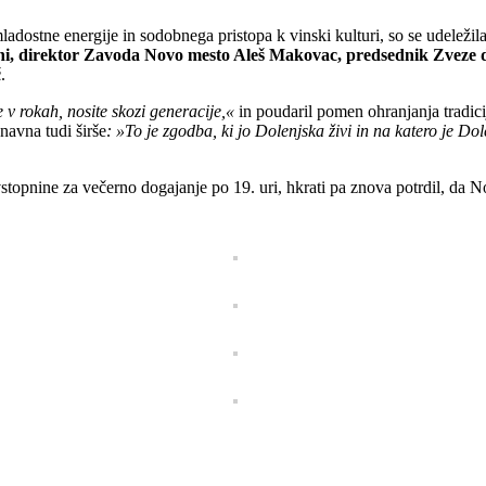
 mladostne energije in sodobnega pristopa k vinski kulturi, so se udelež
, direktor Zavoda Novo mesto Aleš Makovac, predsednik Zveze d
č
.
e v rokah, nosite skozi generacije,«
in poudaril pomen ohranjanja tradi
navna tudi širše
: »To je zgodba, ki jo Dolenjska živi in na katero je Do
vstopnine za večerno dogajanje po 19. uri, hkrati pa znova potrdil, da