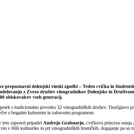
l dve prepoznavni dolenjski vinski zgodbi – Teden cvička in študen
sodelovanju z Zvezo društev vinogradnikov Dolenjske in Društvom
00 obiskovalcev vseh generacij.
l v petek s tradicionalno povorko 32 vinogradniških društev. Tisočgla
zvečer z bogatim kulturnim in zabavnim programom.
tje leto zapored pripadel
Andreju Grabnarju
, cvičkova princesa ostaja
 vin v Hiši kulinarike in pri vinogradniških hramčkih, dogajanje pa so 