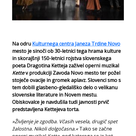
Na odru
Kulturnega centra Janeza Trdine Novo
mesto je sinoči ob 30-letnici tega hrama kulture
in skorajšnji 150-letnici rojstva slovenskega
poeta Dragotina Ketteja zaživel operni muzikal
Kette
v produkciji Zavoda Novo mesto ter požel
stoječe ovacije in gromek aplavz. Slovenci smo s
tem dobili glasbeno-gledališko delo o velikanu
slovenske literature in Novem mestu.
Obiskovalce je navdušila tudi javnosti prvič
predstavljena Kettejeva torta.
»Življenje je zgodba. Včasih vesela, drugič spet
žalostna. Nikoli dolgočasna.«
Tako se začne