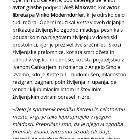
operni muzikal
Kette
, pod katerega se je kot
avtor glasbe
podpisal
Aleš Makovac
, kot
avtor
libreta
pa
Vinko Möderndorfer
, ki je odrsko delo
tudi režiral. Operni muzikal
Kette
v dveh dejanjih
prikazuje življenjsko zgodbo mladega pesnika s
poudarkom na njegovem življenju v dolenjski
prestolnici, kjer je preživel dve srečni leti. Skozi
življenjske prelomnice, kot sta smrt očeta in
odhod v vojsko, in odnose, kot sta prijateljstvo z
Ivanom Cankarjem in romanca z Angelo Smola,
izvemo, kdo je Kette bil – hudomušen, mladostno
razigran, zagnan, poln življenja in upanja, pa
vendar kljub mladim letom in številnim
življenjskim oviram odrasel in zrel.
»Delo je spomenik pesniku Ketteju in celotnemu
mestu, ki ga je tako lepo sprejelo v njegovi
mladosti. Prepričani smo, da je njegova zgodba
premalo znana, zato smo se odločili, da je