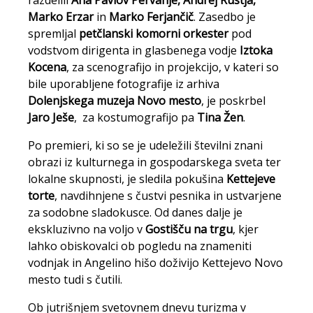
razdelili
Ana Pavlov Pervanje, Andrej Rustja,
Marko Erzar
in
Marko Ferjančič
. Zasedbo je
spremljal
petčlanski komorni orkester
pod
vodstvom dirigenta in glasbenega vodje
Iztoka
Kocena
, za scenografijo in projekcijo, v kateri so
bile uporabljene fotografije iz arhiva
Dolenjskega muzeja Novo mesto
, je poskrbel
Jaro Ješe
, za kostumografijo pa
Tina Žen
.
Po premieri, ki so se je udeležili številni znani
obrazi iz kulturnega in gospodarskega sveta ter
lokalne skupnosti, je sledila pokušina
Kettejeve
torte
, navdihnjene s čustvi pesnika in ustvarjene
za sodobne sladokusce. Od danes dalje je
ekskluzivno na voljo v
Gostišču na trgu
, kjer
lahko obiskovalci ob pogledu na znameniti
vodnjak in Angelino hišo doživijo Kettejevo Novo
mesto tudi s čutili.
Ob jutrišnjem svetovnem dnevu turizma v