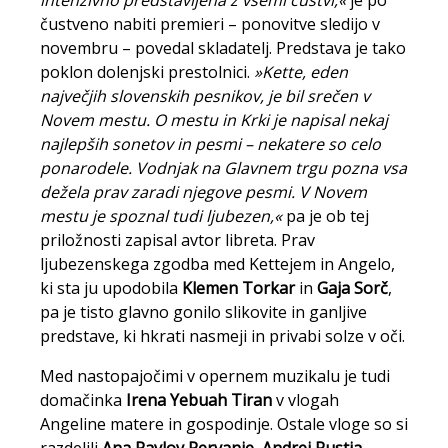
intenzivno predstavljena z vsemi čustvi,«
je po
čustveno nabiti premieri – ponovitve sledijo v
novembru – povedal skladatelj. Predstava je tako
poklon dolenjski prestolnici.
»Kette, eden
največjih slovenskih pesnikov, je bil srečen v
Novem mestu. O mestu in Krki je napisal nekaj
najlepših sonetov in pesmi – nekatere so celo
ponarodele. Vodnjak na Glavnem trgu pozna vsa
dežela prav zaradi njegove pesmi. V Novem
mestu je spoznal tudi ljubezen,«
pa je ob tej
priložnosti zapisal avtor libreta. Prav
ljubezenskega zgodba med Kettejem in Angelo,
ki sta ju upodobila
Klemen Torkar
in
Gaja Sorč
,
pa je tisto glavno gonilo slikovite in ganljive
predstave, ki hkrati nasmeji in privabi solze v oči.
Med nastopajočimi v opernem muzikalu je tudi
domačinka
Irena Yebuah Tiran
v vlogah
Angeline matere in gospodinje. Ostale vloge so si