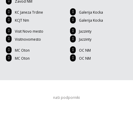
Zavod NM
KC Janeza Trdine
Galerija Kocka
KCJT Nm
Galerija Kocka
Visit Novo mesto
Jazzinty
Visitnovomesto
Jazzinty
MC Oton
OC NM
MC Oton
OC NM
naši podporniki