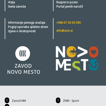
Vizija
Razpisi in pozivi
Sveta zavoda
Portal javnih naročil
Informacije javnega značaja
+386 07 39 30 390
Pogoji uporabe spletne strani
info@znm.si
Izjava o dostopnosti
Zavod NM
ZNM - šport