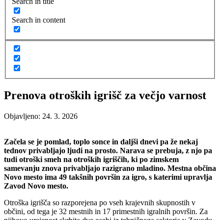
Search in title
Search in content
Prenova otroških igrišč za večjo varnost
Objavljeno: 24. 3. 2026
Začela se je pomlad, toplo sonce in daljši dnevi pa že nekaj
tednov privabljajo ljudi na prosto. Narava se prebuja, z njo pa
tudi otroški smeh na otroških igriščih, ki po zimskem
samevanju znova privabljajo razigrano mladino. Mestna občina
Novo mesto ima 49 takšnih površin za igro, s katerimi upravlja
Zavod Novo mesto.
Otroška igrišča so razporejena po vseh krajevnih skupnostih v
občini, od tega je 32 mestnih in 17 primestnih igralnih površin. Za