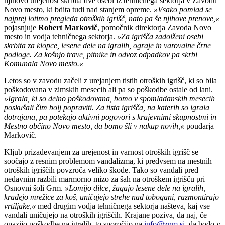
njihovo urejenost skrbita dve osebi iz tehničnega sektorja v Zavodu
Novo mesto, ki bdita tudi nad stanjem opreme.
»Vsako pomlad se
najprej lotimo pregleda otroških igrišč, nato pa še njihove prenove,«
pojasnjuje
Robert Markovič
, pomočnik direktorja Zavoda Novo
mesto in vodja tehničnega sektorja.
»Za igrišča zadolženi osebi
skrbita za klopce, lesene dele na igralih, ograje in varovalne črne
podloge. Za košnjo trave, pitnike in odvoz odpadkov pa skrbi
Komunala Novo mesto.«
Letos so v zavodu začeli z urejanjem tistih otroških igrišč, ki so bila
poškodovana v zimskih mesecih ali pa so poškodbe ostale od lani.
»Igrala, ki so delno poškodovana, bomo v spomladanskih mesecih
poskušali čim bolj popraviti. Za tista igrišča, na katerih so igrala
dotrajana, pa potekajo aktivni pogovori s krajevnimi skupnostmi in
Mestno občino Novo mesto, da bomo šli v nakup novih,«
poudarja
Markovič.
Kljub prizadevanjem za urejenost in varnost otroških igrišč se
soočajo z resnim problemom vandalizma, ki predvsem na mestnih
otroških igriščih povzroča veliko škode. Tako so vandali pred
nedavnim razbili marmorno mizo za šah na otroškem igrišču pri
Osnovni šoli Grm.
»Lomijo dilce, žagajo lesene dele na igralih,
kradejo mrežice za koš, uničujejo strehe nad tobogani, razmontirajo
vrtiljake,«
med drugim vodja tehničnega sektorja našteva, kaj vse
vandali uničujejo na otroških igriščih. Krajane poziva, da naj, če
opazijo poškodbe na igralih, to sporočijo na
info@znm.si
, da bodo v