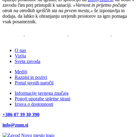
zavodu čim prej pristopili k sanaciji.
»Varnost in prijetno počutje
otrok na otroških igriščih sta na prvem mestu,«
še izpostavlja in
dodaja, da lahko k ohranjanju urejenih prostorov za igro pomaga
vsak posameznik.
O nas
Vizija
Sveta zavoda
Mediji
Razpisi in pozivi
Portal javnih naročil
Informacije javnega značaja
Pogoji uporabe spletne strani
Izjava o dostopnosti
+386 07 39 30 390
info@znm.si