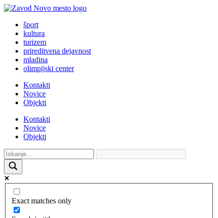
šport
kultura
turizem
prireditvena dejavnost
mladina
olimpijski center
Kontakti
Novice
Objekti
Kontakti
Novice
Objekti
Exact matches only