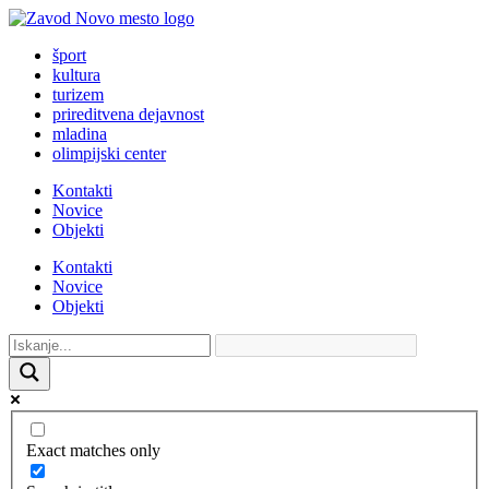
šport
kultura
turizem
prireditvena dejavnost
mladina
olimpijski center
Kontakti
Novice
Objekti
Kontakti
Novice
Objekti
Exact matches only