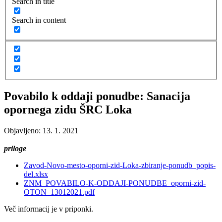
Search in title
Search in content
Povabilo k oddaji ponudbe: Sanacija
opornega zidu ŠRC Loka
Objavljeno: 13. 1. 2021
priloge
Zavod-Novo-mesto-oporni-zid-Loka-zbiranje-ponudb_popis-
del.xlsx
ZNM_POVABILO-K-ODDAJI-PONUDBE_oporni-zid-
OTON_13012021.pdf
Več informacij je v priponki.