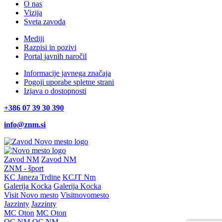
O nas
Vizija
Sveta zavoda
Mediji
Razpisi in pozivi
Portal javnih naročil
Informacije javnega značaja
Pogoji uporabe spletne strani
Izjava o dostopnosti
+386 07 39 30 390
info@znm.si
Zavod NM
Zavod NM
ZNM - šport
KC Janeza Trdine
KCJT Nm
Galerija Kocka
Galerija Kocka
Visit Novo mesto
Visitnovomesto
Jazzinty
Jazzinty
MC Oton
MC Oton
OC NM
OC NM